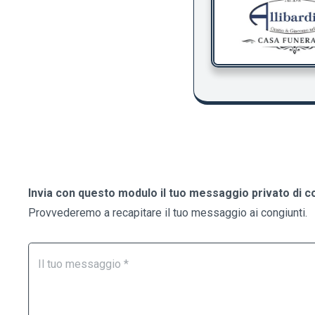
Invia con questo modulo il tuo messaggio privato di c
Provvederemo a recapitare il tuo messaggio ai congiunti.
Form
Se
Necrologi
sei
un
essere
umano,