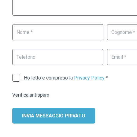
lascia
questo
campo
vuoto.
Ho letto e compreso la
Privacy Policy
*
Verifica antispam
INVIA MESSAGGIO PRIVATO