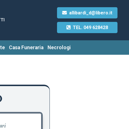
allibardi_d@libero.it
TI
TEL. 049 628428
te
Casa Funeraria
Necrologi
O