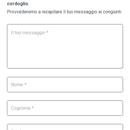
cordoglio.
Provvederemo a recapitare il tuo messaggio ai congiunti.
Form
Se
Necrologi
sei
un
essere
umano,
lascia
questo
campo
vuoto.