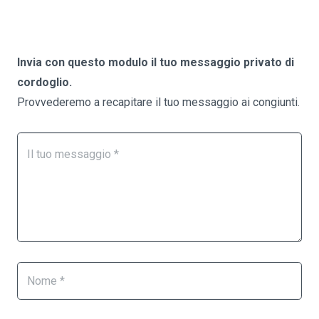
Invia con questo modulo il tuo messaggio privato di
cordoglio.
Provvederemo a recapitare il tuo messaggio ai congiunti.
Form
Se
Necrologi
sei
un
essere
umano,
lascia
questo
campo
vuoto.