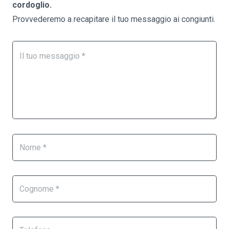
cordoglio.
Provvederemo a recapitare il tuo messaggio ai congiunti.
Form
Se
Necrologi
sei
un
essere
umano,
lascia
questo
campo
vuoto.