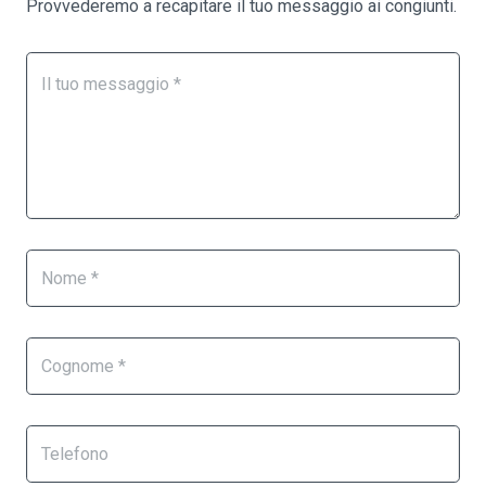
Provvederemo a recapitare il tuo messaggio ai congiunti.
Form
Se
Necrologi
sei
un
essere
umano,
lascia
questo
campo
vuoto.