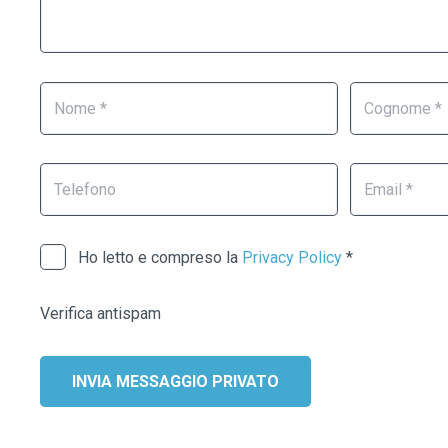
lascia
questo
campo
vuoto.
Ho letto e compreso la
Privacy Policy
*
Verifica antispam
INVIA MESSAGGIO PRIVATO