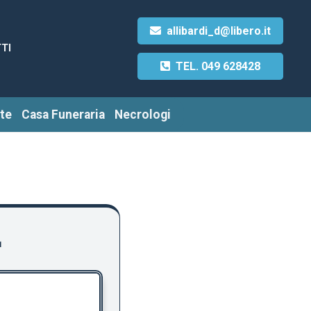
allibardi_d@libero.it
TI
TEL. 049 628428
te
Casa Funeraria
Necrologi
E