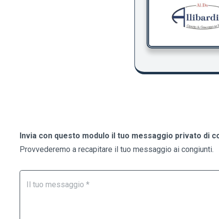
Invia con questo modulo il tuo messaggio privato di c
Provvederemo a recapitare il tuo messaggio ai congiunti.
Form
Se
Necrologi
sei
un
essere
umano,