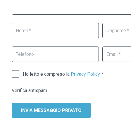
lascia
questo
campo
vuoto.
Ho letto e compreso la
Privacy Policy
*
Verifica antispam
INVIA MESSAGGIO PRIVATO