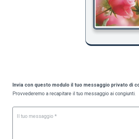
Invia con questo modulo il tuo messaggio privato di c
Provvederemo a recapitare il tuo messaggio ai congiunti.
Form
Se
Necrologi
sei
un
essere
umano,