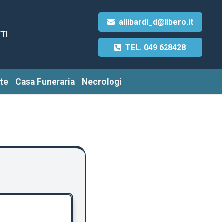
allibardi_d@libero.it
TI
TEL. 049 628428
te
Casa Funeraria
Necrologi